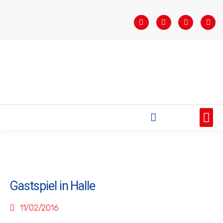
STARTSEITE
SAISONÜBERSICHT
AKTUELLES
VEREIN
BUNDESLIGA
TEAMS
SPONSOREN
Gastspiel in Halle
11/02/2016