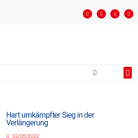
STARTSEITE
SAISONÜBERSICHT
AKTUELLES
VEREIN
BUNDESLIGA
TEAMS
SPONSOREN
Hart umkämpfter Sieg in der
Verlängerung
02/05/2022