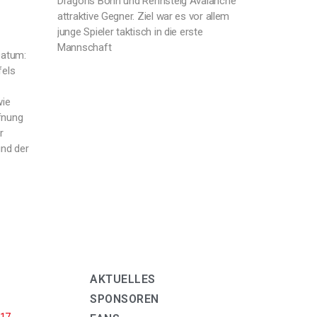
Dragons Bonn und Rennsteig Avalanche
attraktive Gegner. Ziel war es vor allem
junge Spieler taktisch in die erste
Mannschaft
Datum:
fels
wie
fnung
r
nd der
AKTUELLES
SPONSOREN