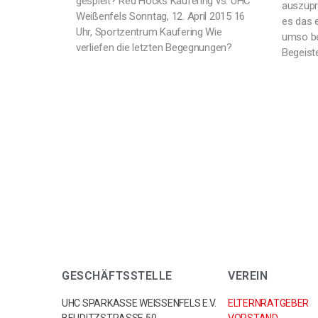
gespielt? Red Hocks Kaufering vs. UHC
auszupro
Weißenfels Sonntag, 12. April 2015 16
es das e
Uhr, Sportzentrum Kaufering Wie
umso be
verliefen die letzten Begegnungen?
Begeiste
GESCHÄFTSSTELLE
VEREIN
UHC SPARKASSE WEISSENFELS E.V.
ELTERNRATGEBER