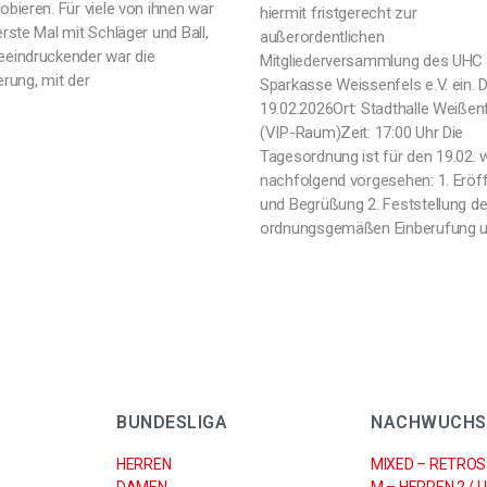
bieren. Für viele von ihnen war
hiermit fristgerecht zur
rste Mal mit Schläger und Ball,
außerordentlichen
eindruckender war die
Mitgliederversammlung des UHC
rung, mit der
Sparkasse Weissenfels e.V. ein. 
19.02.2026Ort: Stadthalle Weißen
(VIP-Raum)Zeit: 17:00 Uhr Die
Tagesordnung ist für den 19.02. 
nachfolgend vorgesehen: 1. Eröf
und Begrüßung 2. Feststellung de
ordnungsgemäßen Einberufung u
BUNDESLIGA
NACHWUCHS
HERREN
MIXED – RETROS