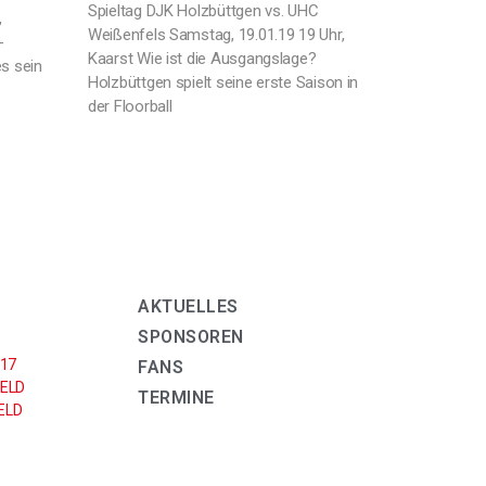
Spieltag DJK Holzbüttgen vs. UHC
,
Weißenfels Samstag, 19.01.19 19 Uhr,
-
Kaarst Wie ist die Ausgangslage?
s sein
Holzbüttgen spielt seine erste Saison in
der Floorball
AKTUELLES
SPONSOREN
U17
FANS
ELD
TERMINE
LD