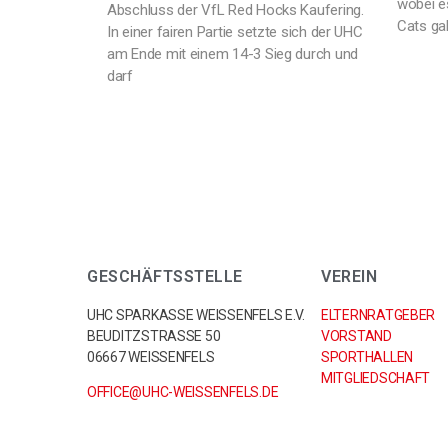
wobei e
Abschluss der VfL Red Hocks Kaufering.
Cats ga
In einer fairen Partie setzte sich der UHC
am Ende mit einem 14-3 Sieg durch und
darf
GESCHÄFTSSTELLE
VEREIN
UHC SPARKASSE WEISSENFELS E.V.
ELTERNRATGEBER
BEUDITZSTRASSE 50
VORSTAND
06667 WEISSENFELS
SPORTHALLEN
MITGLIEDSCHAFT
OFFICE@UHC-WEISSENFELS.DE