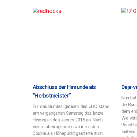
Abschluss der Hinrunde als
Déjà-v
“Herbstmeister”
Nun hat 
die Bun
Für das Bundesligateam des UHC stand
dem ers
am vergangenen Samstag das letzte
Wie verl
Heimspiel des Jahres 2015 an. Nach
Piranhha
einem überragendem Jahr mit dem
seitens
Double als Höhepunkt gastierte zum