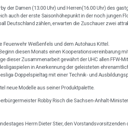
erby der Damen (13.00 Uhr) und Herren(16.00 Uhr) des ga
ich auch der erste Saisonhöhepunkt in der noch jungen Flo
all Deutschland zählen, erwarten die Zuschauer zwei attr
ige Feuerwehr Weißenfels und dem Autohaus Kittel.
 Beginn diesen Monats einen Kooperationsvereinbarung 
 dieser Zusammenarbeit gewährt der UHC allen FFW-Mit
desligaspielen in Anerkennung der geleisteten ehrenamtliche
esliga-Doppelspieltag mit einer Technik- und Ausbildungsp
tel neue Modelle aus seiner Produktpalette.
erbürgermeister Robby Risch die Sachsen-Anhalt-Minister 
undestages Herrn Dieter Stier, den Vorstandsvorsitzenden