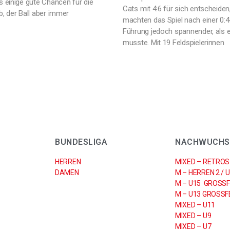
s einige gute Chancen für die
Cats mit 4:6 für sich entscheiden
b, der Ball aber immer
machten das Spiel nach einer 0:4
Führung jedoch spannender, als e
musste. Mit 19 Feldspielerinnen
BUNDESLIGA
NACHWUCHS
HERREN
MIXED – RETROS
DAMEN
M – HERREN 2 / 
M – U15 GROSSF
M – U13 GROSSFE
MIXED – U11
MIXED – U9
MIXED – U7