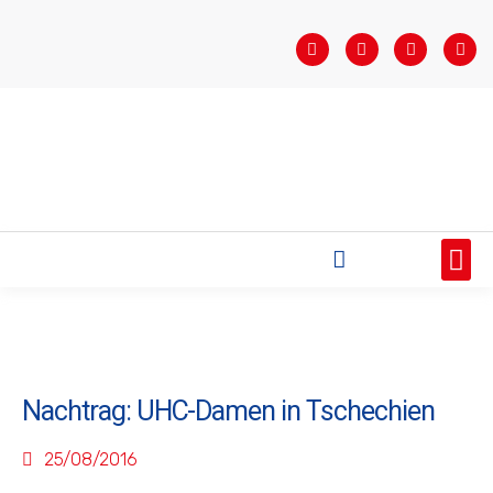
STARTSEITE
SAISONÜBERSICHT
AKTUELLES
VEREIN
BUNDESLIGA
TEAMS
SPONSOREN
Nachtrag: UHC-Damen in Tschechien
25/08/2016