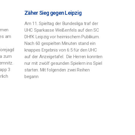
Zäher Sieg gegen Leipzig
Am 11. Spieltag der Bundesliga traf der
amen
UHC Sparkasse Weißenfels auf den SC
 es am
DHfK Leipzig vor heimischem Publikum.
Nach 60 gespielten Minuten stand ein
orejagd
knappes Ergebnis von 6:5 für den UHC
ga zum
auf der Anzeigetafel. Die Herren konnten
emnitz.
nur mit zwölf gesunden Spielern ins Spiel
app 3
starten. Mit folgenden zwei Reihen
lich
begann