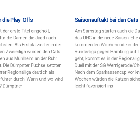
n die Play-Offs
Saisonauftakt bei den Cats
 der erste Titel eingeholt,
Am Samstag starten auch die D
 für die Damen die Jagd nach
des UHC in die neue Saison. Ehe
sten. Als Erstplatzierter in der
kommenden Wochenende in der
len Zweierliga wurden den Cats
Bundesliga gegen Hamburg auf T
en aus Mühlheim an der Ruhr
geht, kommt es in der Regionalli
t. Die Dümpnter Füchse setzten
Duell mit der SG Wernigerode/Ch
ihrer Regionalliga deutlich als
Nach dem Sparkassencup vor kn
nführer durch. Wann und wo wird
Wochen würden die Katzen sicher
t? Dümptner
leicht favorisiert ins