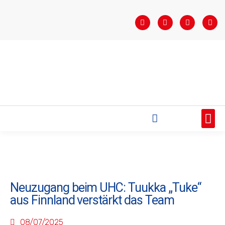
STARTSEITE
SAISONÜBERSICHT
AKTUELLES
VEREIN
BUNDESLIGA
TEAMS
SPONSOREN
Neuzugang beim UHC: Tuukka „Tuke“
aus Finnland verstärkt das Team
08/07/2025