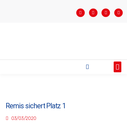
STARTSEITE
SAISONÜBERSICHT
AKTUELLES
VEREIN
BUNDESLIGA
TEAMS
SPONSOREN
Remis sichert Platz 1
03/03/2020