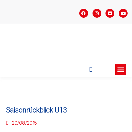
STARTSEITE
SAISONÜBERSICHT
AKTUELLES
VEREIN
BUNDESLIGA
TEAMS
SPONSOREN
Saisonrückblick U13
20/08/2015