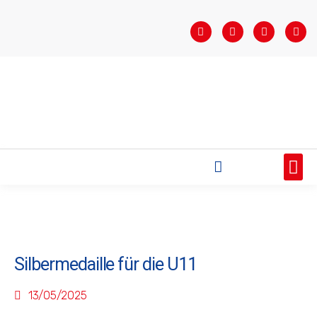
STARTSEITE
SAISONÜBERSICHT
AKTUELLES
VEREIN
BUNDESLIGA
TEAMS
SPONSOREN
Silbermedaille für die U11
13/05/2025