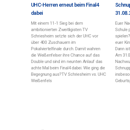
UHC-Herren erneut beim Final4
Schnup
dabei
31.08.
Mit einem 11-1 Sieg bei dem
Euer Na
ambitionierten Zweitligisten TV
Schule 
Schriesheim setzte sich der UHC vor
spielen?
über 400 Zuschauern im
euer Kin
Pokalviertelfinale durch. Damit wahren
Dann is
die Weißenfelser ihre Chance auf das
Am 31.08
Double und sind im neunten Anlauf das
Nachwuc
achte Mal beim Final4 dabei. Wie ging die
Schnuppe
Begegnung aus?TV Schriesheim vs. UHC
insbeso
Weißenfels
Geburts