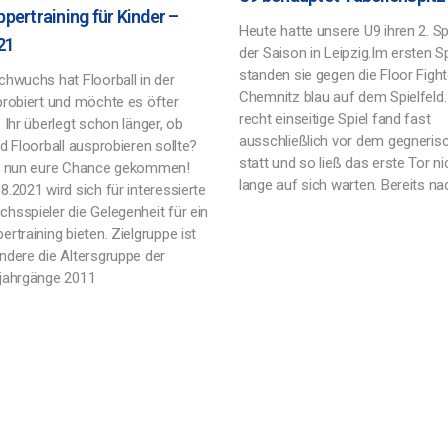
pertraining für Kinder –
Heute hatte unsere U9 ihren 2. Sp
21
der Saison in Leipzig.Im ersten Sp
standen sie gegen die Floor Figh
chwuchs hat Floorball in der
Chemnitz blau auf dem Spielfeld
probiert und möchte es öfter
recht einseitige Spiel fand fast
 Ihr überlegt schon länger, ob
ausschließlich vor dem gegneris
d Floorball ausprobieren sollte?
statt und so ließ das erste Tor ni
t nun eure Chance gekommen!
lange auf sich warten. Bereits na
.2021 wird sich für interessierte
hsspieler die Gelegenheit für ein
rtraining bieten. Zielgruppe ist
ndere die Altersgruppe der
jahrgänge 2011