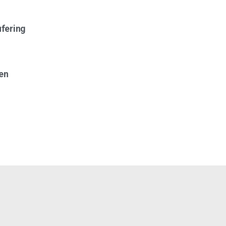
fering
en