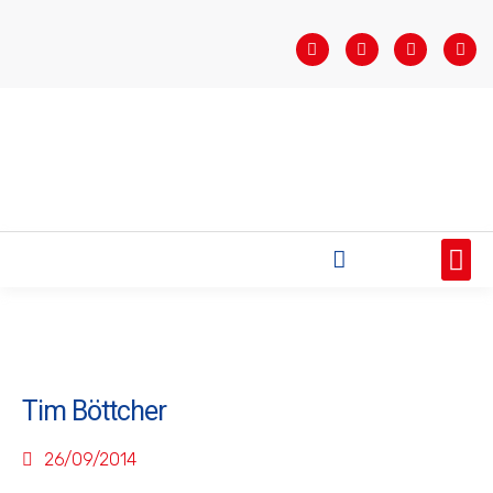
STARTSEITE
SAISONÜBERSICHT
AKTUELLES
VEREIN
BUNDESLIGA
TEAMS
SPONSOREN
Tim Böttcher
26/09/2014