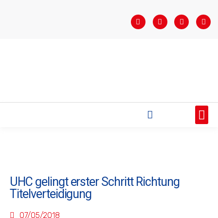
STARTSEITE
SAISONÜBERSICHT
AKTUELLES
VEREIN
BUNDESLIGA
TEAMS
SPONSOREN
UHC gelingt erster Schritt Richtung
Titelverteidigung
07/05/2018