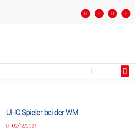
STARTSEITE
SAISONÜBERSICHT
AKTUELLES
VEREIN
BUNDESLIGA
TEAMS
SPONSOREN
UHC Spieler bei der WM
02/12/2021