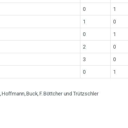
0
1
1
0
0
1
2
0
3
0
0
1
, Hoffmann, Buck, F. Böttcher und Trützschler