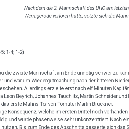
Nachdem die 2. Mannschaft des UHC am letzten
Wernigerode verloren hatte, setzte sich die Ma
5; 1-4; 1-2)
au die zweite Mannschaft am Ende unnötig schwer zu kämp
rter und war um Wiedergutmachung nach der bitteren Nied
schehen. Allerdings erzielte erst nach elf Minuten Kapitän
ca Leon Beyrich, Johannes Tauchlitz, Martin Schneider und 
das erste Mal ins Tor von Torhüter Martin Brückner.
tige Konsequenz, welche im ersten Drittel noch vorhanden w
ldig und wurde phasenweise sehr unkonzentriert. Nach ei
utzen. Bis zum Ende des Abschnitts besserte sich das Spi