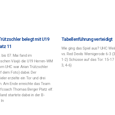
Trützschler belegt mit U19
Tabellenführung verteidigt
latz 11
Wie ging das Spiel aus? UHC Wei
vs. Red Devils Wernigerode 6-3 (3
 bis 07. Mai fand im
1-2) Schüsse auf das Tor: 15-17 
schen Växjö die U19 Herren-WM
3, 4-6)
Vom UHC war Arian Trützschler
uf dem Foto) dabei. Der
ieler erzielte ein Tor und drei
n. Am Ende erreichte das Team
fcoach Thomas Berger Platz elf.
and startete dabei in der B-
 In