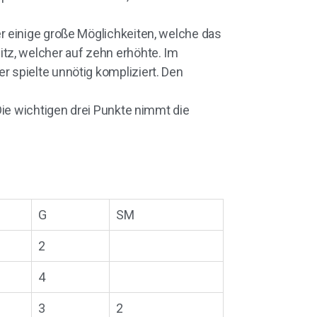
r einige große Möglichkeiten, welche das
tz, welcher auf zehn erhöhte. Im
 spielte unnötig kompliziert. Den
Die wichtigen drei Punkte nimmt die
G
SM
2
4
3
2