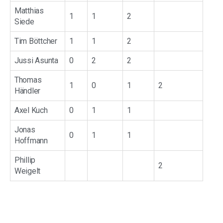
Matthias
1
1
2
Siede
Tim Böttcher
1
1
2
Jussi Asunta
0
2
2
Thomas
1
0
1
2
Händler
Axel Kuch
0
1
1
Jonas
0
1
1
Hoffmann
Phillip
2
Weigelt