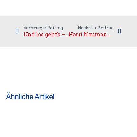
Vorheriger Beitrag
Nächster Beitrag
Und los geht’s – der UHC startet in die Play-offs
Harri Naumanen stellt Bilder aus
Ähnliche Artikel