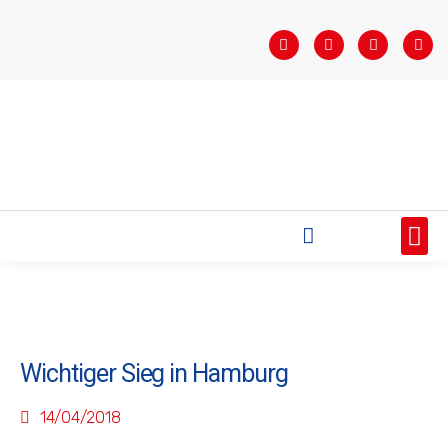
STARTSEITE
SAISONÜBERSICHT
AKTUELLES
VEREIN
BUNDESLIGA
TEAMS
SPONSOREN
Wichtiger Sieg in Hamburg
14/04/2018