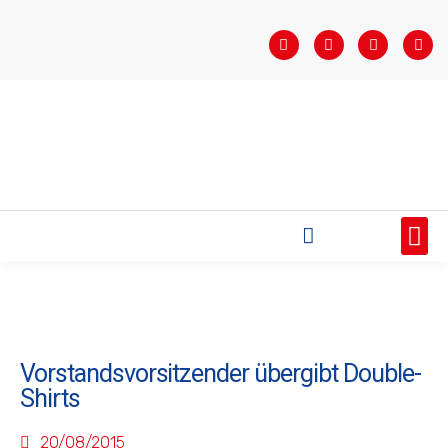
STARTSEITE
SAISONÜBERSICHT
AKTUELLES
VEREIN
BUNDESLIGA
TEAMS
SPONSOREN
Vorstandsvorsitzender übergibt Double-
Shirts
20/08/2015