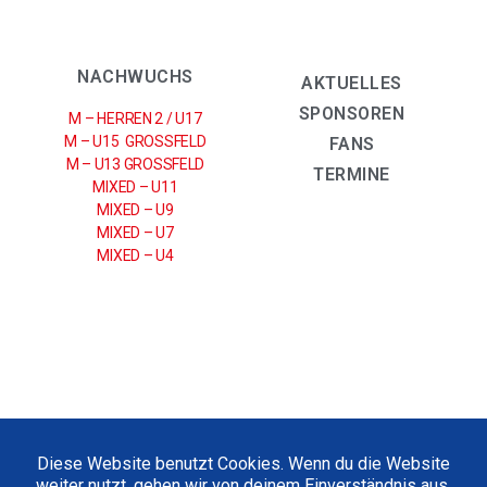
NACHWUCHS
AKTUELLES
SPONSOREN
M – HERREN 2 / U17
M – U15 GROSSFELD
FANS
M – U13 GROSSFELD
TERMINE
MIXED – U11
MIXED – U9
MIXED – U7
MIXED – U4
IMPRESSUM
|
DATENSCHUTZERKLÄRUNG
Diese Website benutzt Cookies. Wenn du die Website
weiter nutzt, gehen wir von deinem Einverständnis aus.