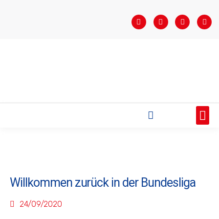
STARTSEITE
SAISONÜBERSICHT
AKTUELLES
VEREIN
BUNDESLIGA
TEAMS
SPONSOREN
Willkommen zurück in der Bundesliga
24/09/2020