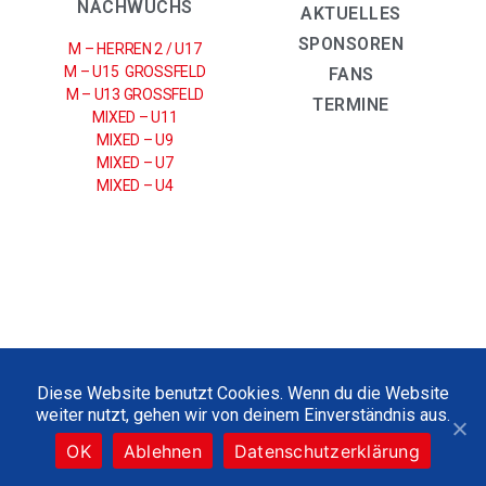
NACHWUCHS
AKTUELLES
SPONSOREN
M – HERREN 2 / U17
M – U15 GROSSFELD
FANS
M – U13 GROSSFELD
TERMINE
MIXED – U11
MIXED – U9
MIXED – U7
MIXED – U4
IMPRESSUM
|
DATENSCHUTZERKLÄRUNG
Diese Website benutzt Cookies. Wenn du die Website
weiter nutzt, gehen wir von deinem Einverständnis aus.
2021 © UHC SPARKASSE WEISSENFELS E.V
OK
Ablehnen
Datenschutzerklärung