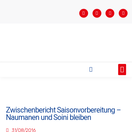
STARTSEITE
SAISONÜBERSICHT
AKTUELLES
VEREIN
BUNDESLIGA
TEAMS
SPONSOREN
Zwischenbericht Saisonvorbereitung –
Naumanen und Soini bleiben
31/08/2016