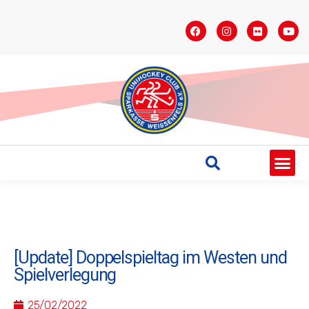
STARTSEITE
SAISONÜBERSICHT
AKTUELLES
VEREIN
BUNDESLIGA
TEAMS
SPONSOREN
[Update] Doppelspieltag im Westen und
Spielverlegung
25/02/2022