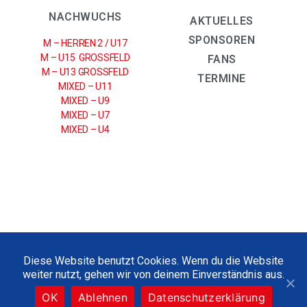
NACHWUCHS
AKTUELLES
SPONSOREN
M – HERREN 2 / U17
M – U15 GROSSFELD
FANS
M – U13 GROSSFELD
TERMINE
MIXED – U11
MIXED – U9
MIXED – U7
MIXED – U4
IMPRESSUM
|
DATENSCHUTZERKLÄRUNG
Diese Website benutzt Cookies. Wenn du die Website
weiter nutzt, gehen wir von deinem Einverständnis aus.
2021 © UHC SPARKASSE WEISSENFELS E.V
OK
Ablehnen
Datenschutzerklärung