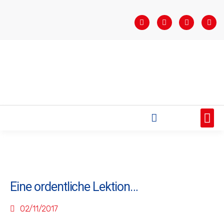
STARTSEITE
SAISONÜBERSICHT
AKTUELLES
VEREIN
BUNDESLIGA
TEAMS
SPONSOREN
Eine ordentliche Lektion…
02/11/2017