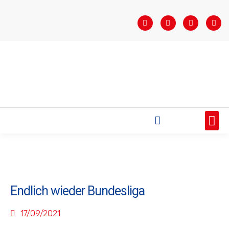
STARTSEITE
SAISONÜBERSICHT
AKTUELLES
VEREIN
BUNDESLIGA
TEAMS
SPONSOREN
Endlich wieder Bundesliga
17/09/2021