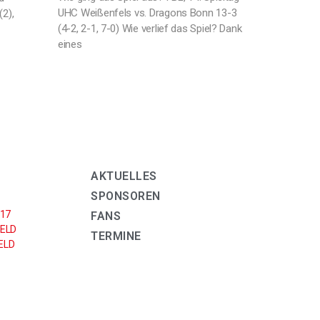
UHC Weißenfels vs. Dragons Bonn 13-3
(2),
(4-2, 2-1, 7-0) Wie verlief das Spiel? Dank
eines
AKTUELLES
SPONSOREN
U17
FANS
ELD
TERMINE
LD