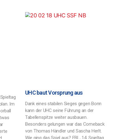
UHC baut Vorsprung aus
Spieltag
Dank eines stabilen Sieges gegen Bonn
plan. Im
kann der UHC seine Führung an der
orball
Tabellenspitze weiter ausbauen.
etwas
Besonders gelungen war das Comeback
ar
von Thomas Händler und Sascha Herlt.
erte
Wie ging das Spiel aus? FBL, 14. Spieltag
d