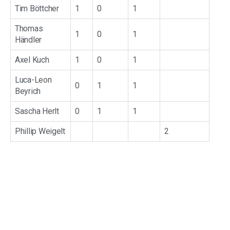
Tim Böttcher
1
0
1
Thomas
1
0
1
Händler
Axel Kuch
1
0
1
Luca-Leon
0
1
1
Beyrich
Sascha Herlt
0
1
1
Phillip Weigelt
2