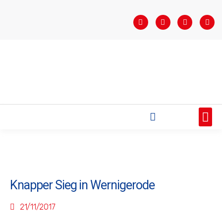
STARTSEITE
SAISONÜBERSICHT
AKTUELLES
VEREIN
BUNDESLIGA
TEAMS
SPONSOREN
Knapper Sieg in Wernigerode
21/11/2017