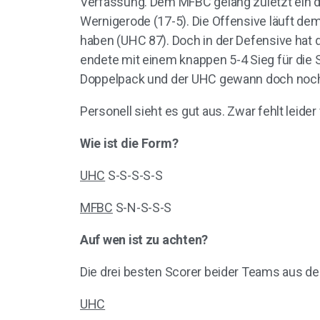
Verfassung. Dem MFBC gelang zuletzt ein de
Wernigerode (17-5). Die Offensive läuft de
haben (UHC 87). Doch in der Defensive hat 
endete mit einem knappen 5-4 Sieg für die S
Doppelpack und der UHC gewann doch noc
Personell sieht es gut aus. Zwar fehlt leide
Wie ist die Form?
UHC
S-S-S-S-S
MFBC
S-N-S-S-S
Auf wen ist zu achten?
Die drei besten Scorer beider Teams aus de
UHC