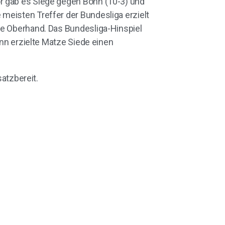
r gab es Siege gegen Bonn (10-3) und
meisten Treffer der Bundesliga erzielt
ie Oberhand. Das Bundesliga-Hinspiel
ann erzielte Matze Siede einen
satzbereit.