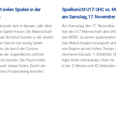
 vielen Spielen in der
Spielbericht U17: UHC vs. 
n
am Samstag, 17. November
 konnte sich in diesem Jahr über
Am Samstag, den 17. November 
le Spiele freuen. Die Mannschaft
traf die U17-Mannschaft des UH
ian Böttcher konnte in der ersten
den MFBC zu einem spannenden S
er Saison nur wenig Spiele
Das Match begann energisch und
ten, da durch die Corona
von Beginn an ein hohes Tempo 
e die Jugendlichen schnell
intensiven Einsatz. 1. Drittel:Der 
tzt wurden. Die Pause hatte
legte einen fulminanten Start hin.
auch etwas Gutes. Durch ein
in der 2. Minute und 42 Sekunden 
iches Probetraining konnten