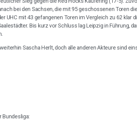
utlicher Sieg gegen die Red Hocks Kaufering (17-5). Zuvo
mnach bei den Sachsen, die mit 95 geschossenen Toren die 
der UHC mit 43 gefangenen Toren im Vergleich zu 62 klar d
aalestädter. Bis kurz vor Schluss lag Leipzig in Führung, d
h.
r weiterhin Sascha Herlt, doch alle anderen Akteure sind ein
r Bundesliga: