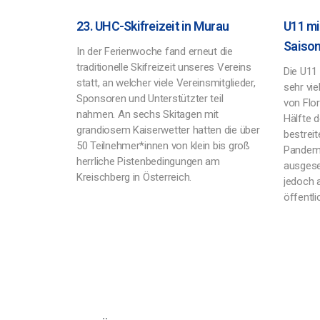
23. UHC-Skifreizeit in Murau
U11 mit
Saiso
In der Ferienwoche fand erneut die
traditionelle Skifreizeit unseres Vereins
Die U11
statt, an welcher viele Vereinsmitglieder,
sehr vie
Sponsoren und Unterstützter teil
von Flor
nahmen. An sechs Skitagen mit
Hälfte d
grandiosem Kaiserwetter hatten die über
bestrei
50 Teilnehmer*innen von klein bis groß
Pandemi
herrliche Pistenbedingungen am
ausgese
Kreischberg in Österreich.
jedoch 
öffentl