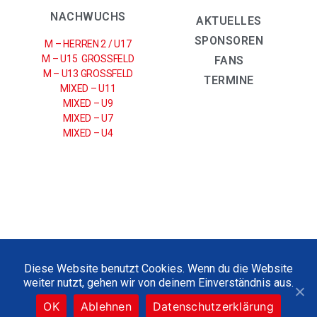
NACHWUCHS
AKTUELLES
SPONSOREN
M – HERREN 2 / U17
M – U15 GROSSFELD
FANS
M – U13 GROSSFELD
TERMINE
MIXED – U11
MIXED – U9
MIXED – U7
MIXED – U4
IMPRESSUM
|
DATENSCHUTZERKLÄRUNG
Diese Website benutzt Cookies. Wenn du die Website
weiter nutzt, gehen wir von deinem Einverständnis aus.
2021 © UHC SPARKASSE WEISSENFELS E.V
OK
Ablehnen
Datenschutzerklärung