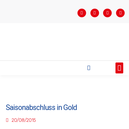
STARTSEITE
SAISONÜBERSICHT
AKTUELLES
VEREIN
BUNDESLIGA
TEAMS
SPONSOREN
Saisonabschluss in Gold
20/08/2015