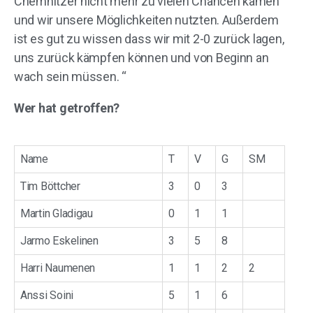
Chemnitzer nicht mehr zu vielen Chancen kamen
und wir unsere Möglichkeiten nutzten. Außerdem
ist es gut zu wissen dass wir mit 2-0 zurück lagen,
uns zurück kämpfen können und von Beginn an
wach sein müssen. “
Wer hat getroffen?
Name
T
V
G
SM
Tim Böttcher
3
0
3
Martin Gladigau
0
1
1
Jarmo Eskelinen
3
5
8
Harri Naumenen
1
1
2
2
Anssi Soini
5
1
6