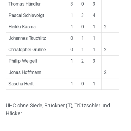
Thomas Händler
3
0
3
Pascal Schlevoigt
1
3
4
Heikki Käsmä
1
0
1
2
Johannes Tauchlitz
0
1
1
Christopher Gruhne
0
1
1
2
Phillip Weigelt
1
2
3
Jonas Hoffmann
2
Sascha Herlt
1
0
1
UHC ohne Siede, Brückner (T), Trützschler und
Häcker