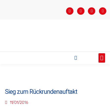
STARTSEITE
SAISONÜBERSICHT
AKTUELLES
VEREIN
BUNDESLIGA
TEAMS
SPONSOREN
Sieg zum Rückrundenauftakt
11/01/2016