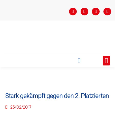
STARTSEITE
SAISONÜBERSICHT
AKTUELLES
VEREIN
BUNDESLIGA
TEAMS
SPONSOREN
Stark gekämpft gegen den 2. Platzierten
25/02/2017