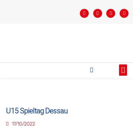
STARTSEITE
SAISONÜBERSICHT
AKTUELLES
VEREIN
BUNDESLIGA
TEAMS
SPONSOREN
U15 Spieltag Dessau
17/10/2022