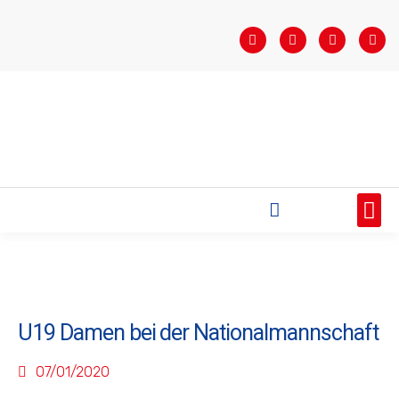
STARTSEITE
SAISONÜBERSICHT
AKTUELLES
VEREIN
BUNDESLIGA
TEAMS
SPONSOREN
U19 Damen bei der Nationalmannschaft
07/01/2020