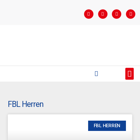
STARTSEITE
SAISONÜBERSICHT
AKTUELLES
VEREIN
BUNDESLIGA
TEAMS
SPONSOREN
FBL Herren
FBL HERREN